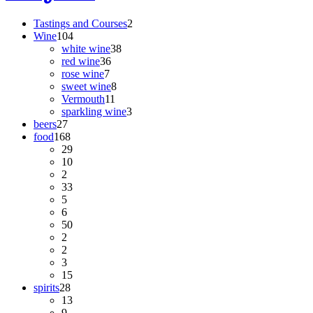
Tastings and Courses
2
Wine
104
white wine
38
red wine
36
rose wine
7
sweet wine
8
Vermouth
11
sparkling wine
3
beers
27
food
168
29
10
2
33
5
6
50
2
2
3
15
spirits
28
13
9