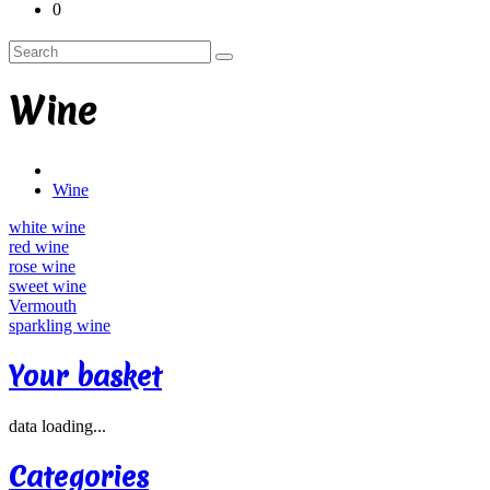
0
Wine
Wine
white wine
red wine
rose wine
sweet wine
Vermouth
sparkling wine
Your basket
data loading...
Categories