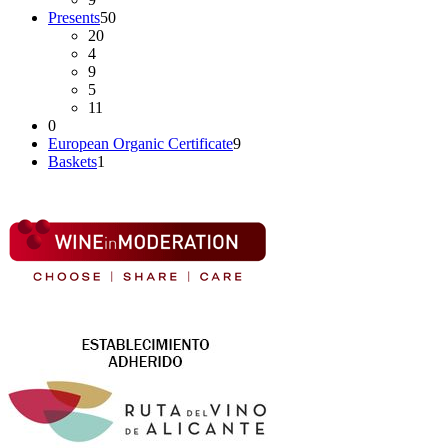
Presents
50
20
4
9
5
11
0
European Organic Certificate
9
Baskets
1