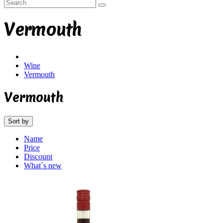
Vermouth
Wine
Vermouth
Vermouth
Sort by
Name
Price
Discount
What´s new