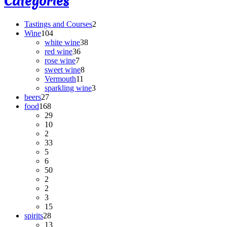
Categories
Tastings and Courses
2
Wine
104
white wine
38
red wine
36
rose wine
7
sweet wine
8
Vermouth
11
sparkling wine
3
beers
27
food
168
29
10
2
33
5
6
50
2
2
3
15
spirits
28
13