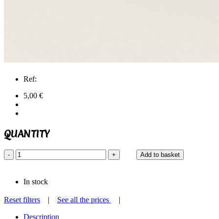
Ref:
5,00 €
QUANTITY
-
+
Add to basket
In stock
Reset filters
|
See all the prices
|
Description