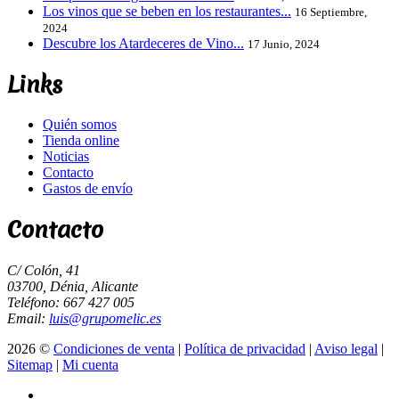
Los vinos que se beben en los restaurantes...
16 Septiembre,
2024
Descubre los Atardeceres de Vino...
17 Junio, 2024
Links
Quién somos
Tienda online
Noticias
Contacto
Gastos de envío
Contacto
C/ Colón, 41
03700, Dénia, Alicante
Teléfono: 667 427 005
Email:
luis@grupomelic.es
2026 ©
Condiciones de venta
|
Política de privacidad
|
Aviso legal
|
Sitemap
|
Mi cuenta