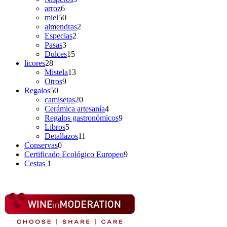
arroz
6
miel
50
almendras
2
Especias
2
Pasas
3
Dulces
15
licores
28
Mistela
13
Otros
9
Regalos
50
camisetas
20
Cerámica artesanía
4
Regalos gastronómicos
9
Libros
5
Detallazos
11
Conservas
0
Certificado Ecológico Europeo
9
Cestas
1