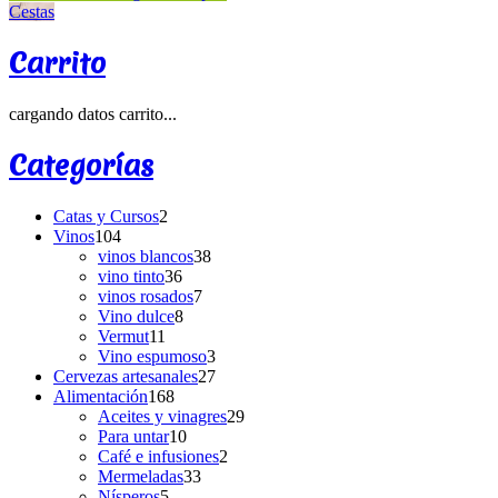
Cestas
Carrito
cargando datos carrito...
Categorías
Catas y Cursos
2
Vinos
104
vinos blancos
38
vino tinto
36
vinos rosados
7
Vino dulce
8
Vermut
11
Vino espumoso
3
Cervezas artesanales
27
Alimentación
168
Aceites y vinagres
29
Para untar
10
Café e infusiones
2
Mermeladas
33
Nísperos
5