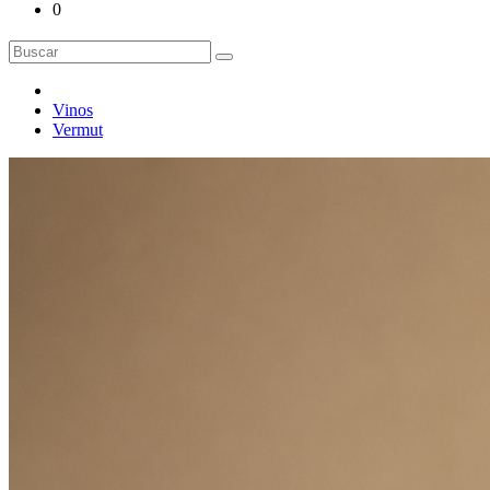
0
Vinos
Vermut