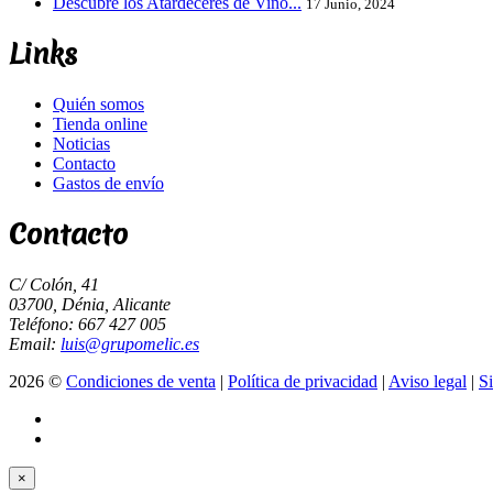
Descubre los Atardeceres de Vino...
17 Junio, 2024
Links
Quién somos
Tienda online
Noticias
Contacto
Gastos de envío
Contacto
C/ Colón, 41
03700, Dénia, Alicante
Teléfono: 667 427 005
Email:
luis@grupomelic.es
2026 ©
Condiciones de venta
|
Política de privacidad
|
Aviso legal
|
S
×