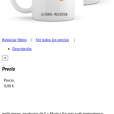
CANTIDAD
-
+
Producto agotado
Reiniciar filtros
|
Ver todos los precios
|
Descripción
×
Precio
Precio
9,00 €
melicatesen, productos de La Marina En esta web pretendemos