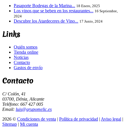
Pasaporte Bodegas de la Marina...
18 Enero, 2025
Los vinos que se beben en los restaurantes...
16 Septiembre,
2024
Descubre los Atardeceres de Vino...
17 Junio, 2024
Links
Quién somos
Tienda online
Noticias
Contacto
Gastos de envío
Contacto
C/ Colón, 41
03700, Dénia, Alicante
Teléfono: 667 427 005
Email:
luis@grupomelic.es
2026 ©
Condiciones de venta
|
Política de privacidad
|
Aviso legal
|
Sitemap
|
Mi cuenta