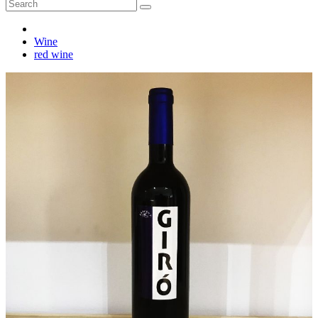
Wine
red wine