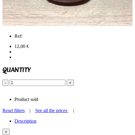
Ref:
12,00 €
QUANTITY
-
+
Product sold
Reset filters
|
See all the prices
|
Description
×