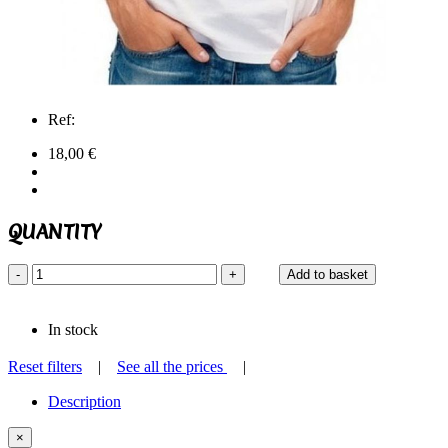
Ref:
18,00 €
QUANTITY
-
+
Add to basket
In stock
Reset filters
|
See all the prices
|
Description
×