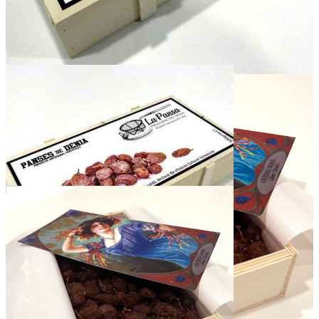
Ref:
13,50 €
QUANTITY
-
+
Add to basket