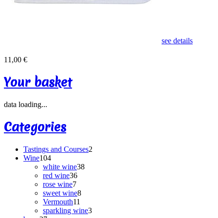
see details
11,00 €
Your basket
data loading...
Categories
Tastings and Courses
2
Wine
104
white wine
38
red wine
36
rose wine
7
sweet wine
8
Vermouth
11
sparkling wine
3