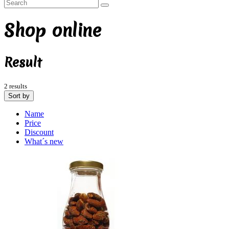
Shop online
Result
2 results
Sort by
Name
Price
Discount
What´s new