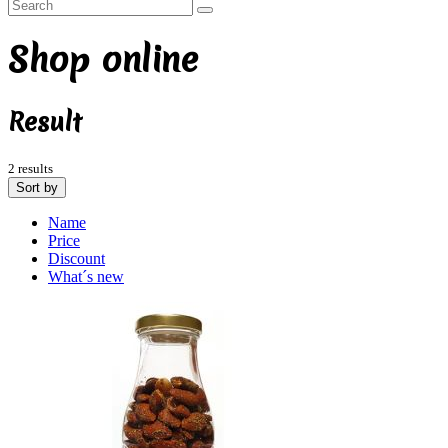
Shop online
Result
2 results
Sort by
Name
Price
Discount
What´s new