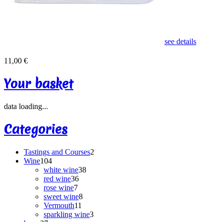
see details
11,00 €
Your basket
data loading...
Categories
Tastings and Courses
2
Wine
104
white wine
38
red wine
36
rose wine
7
sweet wine
8
Vermouth
11
sparkling wine
3