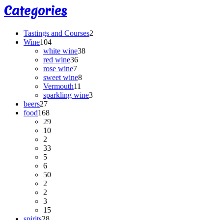
Categories
Tastings and Courses
2
Wine
104
white wine
38
red wine
36
rose wine
7
sweet wine
8
Vermouth
11
sparkling wine
3
beers
27
food
168
29
10
2
33
5
6
50
2
2
3
15
spirits
28