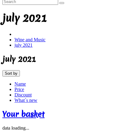
july 2021
Wine and Music
july 2021
july 2021
Sort by
Name
Price
Discount
What´s new
Your basket
data loading...