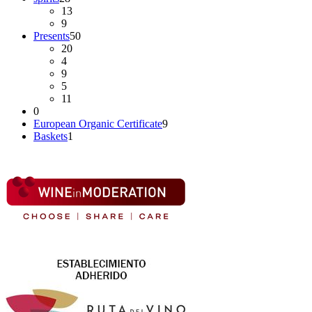
13
9
Presents
50
20
4
9
5
11
0
European Organic Certificate
9
Baskets
1