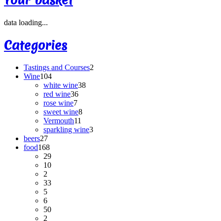
data loading...
Categories
Tastings and Courses
2
Wine
104
white wine
38
red wine
36
rose wine
7
sweet wine
8
Vermouth
11
sparkling wine
3
beers
27
food
168
29
10
2
33
5
6
50
2