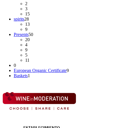
2
3
15
spirits
28
13
9
Presents
50
20
4
9
5
11
0
European Organic Certificate
9
Baskets
1