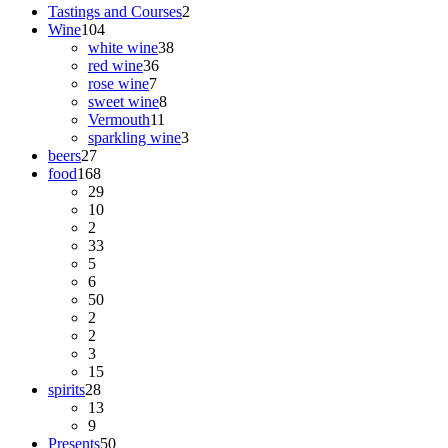
Tastings and Courses
2
Wine
104
white wine
38
red wine
36
rose wine
7
sweet wine
8
Vermouth
11
sparkling wine
3
beers
27
food
168
29
10
2
33
5
6
50
2
2
3
15
spirits
28
13
9
Presents
50