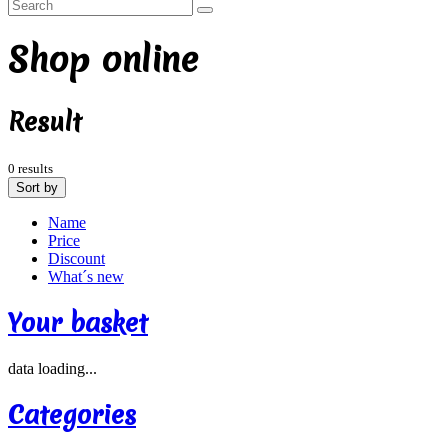
Shop online
Result
0 results
Sort by
Name
Price
Discount
What´s new
Your basket
data loading...
Categories