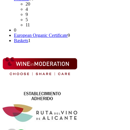
20
4
9
5
11
0
European Organic Certificate
9
Baskets
1