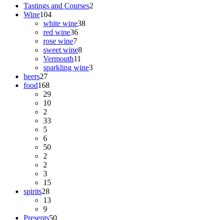
Tastings and Courses
2
Wine
104
white wine
38
red wine
36
rose wine
7
sweet wine
8
Vermouth
11
sparkling wine
3
beers
27
food
168
29
10
2
33
5
6
50
2
2
3
15
spirits
28
13
9
Presents
50