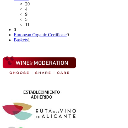
20
4
9
5
11
0
European Organic Certificate
9
Baskets
1