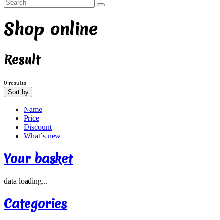
Shop online
Result
0 results
Sort by
Name
Price
Discount
What´s new
Your basket
data loading...
Categories