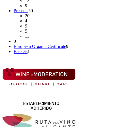
13
9
Presents
50
20
4
9
5
11
0
European Organic Certificate
9
Baskets
1