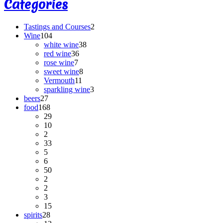
Categories
Tastings and Courses
2
Wine
104
white wine
38
red wine
36
rose wine
7
sweet wine
8
Vermouth
11
sparkling wine
3
beers
27
food
168
29
10
2
33
5
6
50
2
2
3
15
spirits
28