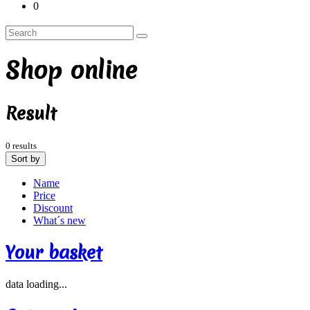
0
Shop online
Result
0 results
Sort by
Name
Price
Discount
What´s new
Your basket
data loading...