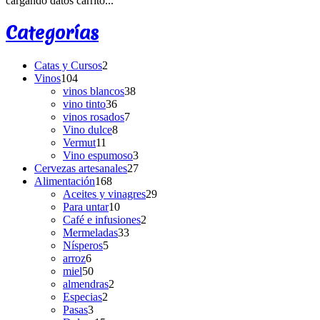
cargando datos carrito...
Categorías
Catas y Cursos
2
Vinos
104
vinos blancos
38
vino tinto
36
vinos rosados
7
Vino dulce
8
Vermut
11
Vino espumoso
3
Cervezas artesanales
27
Alimentación
168
Aceites y vinagres
29
Para untar
10
Café e infusiones
2
Mermeladas
33
Nísperos
5
arroz
6
miel
50
almendras
2
Especias
2
Pasas
3