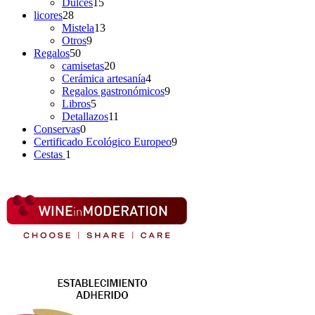
Dulces
15
licores
28
Mistela
13
Otros
9
Regalos
50
camisetas
20
Cerámica artesanía
4
Regalos gastronómicos
9
Libros
5
Detallazos
11
Conservas
0
Certificado Ecológico Europeo
9
Cestas
1