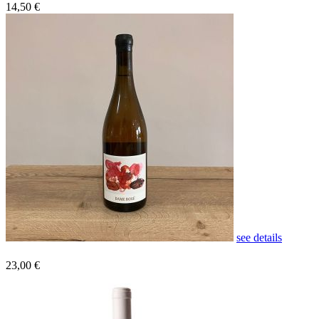
14,50 €
see details
23,00 €