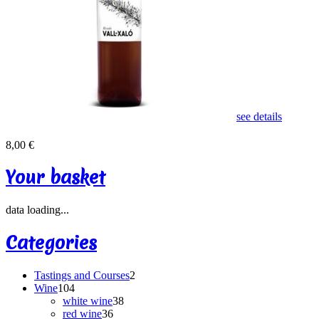
see details
8,00 €
Your basket
data loading...
Categories
Tastings and Courses
2
Wine
104
white wine
38
red wine
36