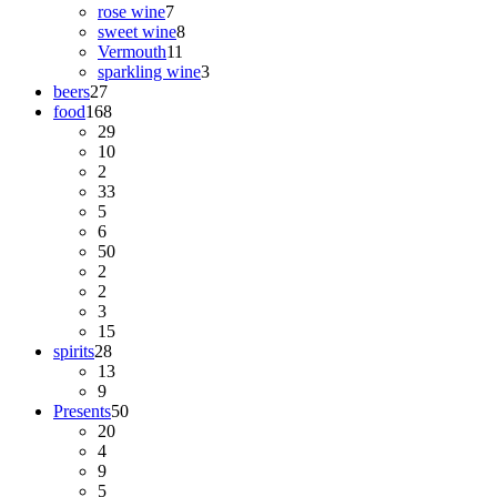
rose wine
7
sweet wine
8
Vermouth
11
sparkling wine
3
beers
27
food
168
29
10
2
33
5
6
50
2
2
3
15
spirits
28
13
9
Presents
50
20
4
9
5