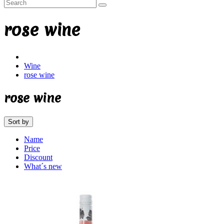
rose wine
Wine
rose wine
rose wine
Sort by
Name
Price
Discount
What´s new