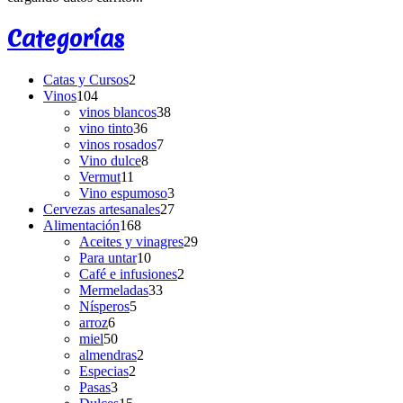
Categorías
Catas y Cursos
2
Vinos
104
vinos blancos
38
vino tinto
36
vinos rosados
7
Vino dulce
8
Vermut
11
Vino espumoso
3
Cervezas artesanales
27
Alimentación
168
Aceites y vinagres
29
Para untar
10
Café e infusiones
2
Mermeladas
33
Nísperos
5
arroz
6
miel
50
almendras
2
Especias
2
Pasas
3