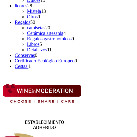
Dulces
15
licores
28
Mistela
13
Otros
9
Regalos
50
camisetas
20
Cerámica artesanía
4
Regalos gastronómicos
9
Libros
5
Detallazos
11
Conservas
0
Certificado Ecológico Europeo
9
Cestas
1