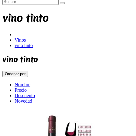
vino tinto
Vinos
vino tinto
vino tinto
Ordenar por
Nombre
Precio
Descuento
Novedad